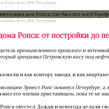
м Ропса. Фото: МЧС Петербурга
м Ропса. Фото: МЧС Петербурга
дома Ропса: от постройки до
етель промышленного прошлого и яхтенной и
оторый арендовал Петровскую косу под нефтян
зовали и как контору завода, и как апартаме
волюции Эрнест Ропс покинул Петербург, а л
ужил его членам пристанищем, пока те не наш
 Ропса опустел. Дожди и непогода делали сво