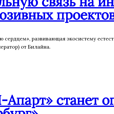
льную связь на и
юзивных проекто
 сердцем», развивающая экосистему естест
ератор) от Билайна.
Апарт» станет оп
рбург»