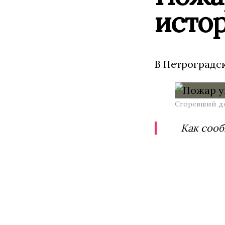
исто
В Петроградск
Сгоревший до
Как сооб