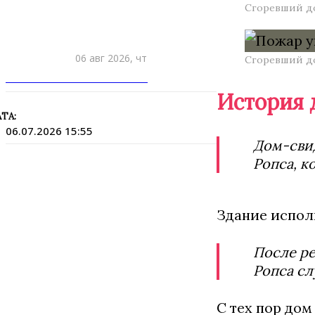
Сгоревший до
06 авг 2026, чт
Сгоревший до
ПРИШЛИТЕ НОВОСТЬ
История 
ТА:
06.07.2026 15:55
Дом-свид
Ропса, к
Здание исполь
После ре
Ропса сл
С тех пор дом