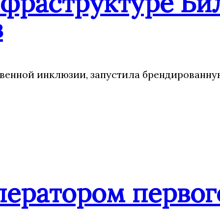
нфраструктуре Би
в
венной инклюзии, запустила брендированн
ератором первого