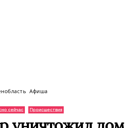
енобласть
Афиша
сно сейчас
Происшествия
 уничтожил дом Р