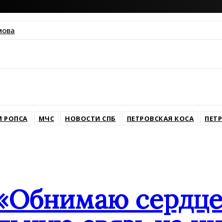
мова
ssniki
 РОПСА
МЧС
НОВОСТИ СПБ
ПЕТРОВСКАЯ КОСА
ПЕТ
«Обнимаю сердцем