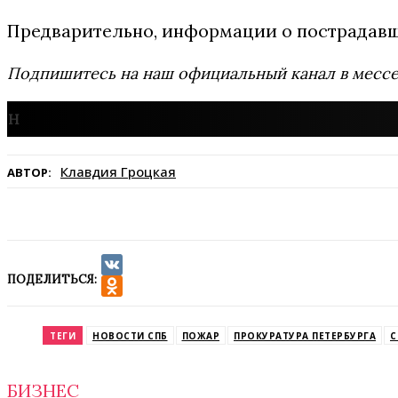
Предварительно, информации о пострадавши
Подпишитесь на наш официальный канал в мес
Клавдия Гроцкая
АВТОР:
ПОДЕЛИТЬСЯ:
VK
Odnoklassniki
ТЕГИ
НОВОСТИ СПБ
ПОЖАР
ПРОКУРАТУРА ПЕТЕРБУРГА
С
БИЗНЕС