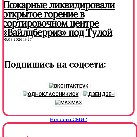
Пожарные ликвидировали
открытое горение в
сортировочном центре
«Вайлдберриз» под Тулой
05.08.2026 19:27
Подпишись на соцсети:
VK
OK
ДЗЕН
MAX
Новости СМИ2