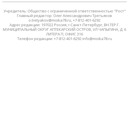
Учредитель: Общество с ограниченной ответственностью "Рост"
Главный редактор: Олег Александрович Третьяков
o.tretyakov@moika78.ru, +7-812-401-6292
Адрес редакции: 197022 Россия, г.Санкт-Петербург, ВН.ТЕР.Г.
МУНИЦИПАЛЬНЫЙ ОКРУГ АПТЕКАРСКИЙ ОСТРОВ, УЛ ЧАПЫГИНА, Д. 6
ЛИТЕРА П, ОФИС 316
Телефон редакции: +7-812-401-6292 info@moika78.ru