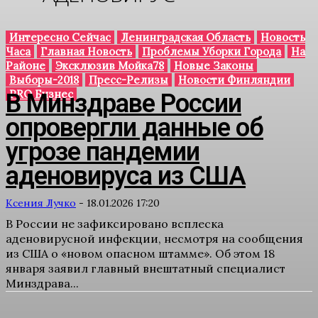
Интересно Сейчас
Ленинградская Область
Новость
Часа
Главная Новость
Проблемы Уборки Города
На
Районе
Эксклюзив Мойка78
Новые Законы
Выборы-2018
Пресс-Релизы
Новости Финляндии
PRO Бизнес
В Минздраве России
опровергли данные об
угрозе пандемии
аденовируса из США
Ксения Лучко
-
18.01.2026 17:20
В России не зафиксировано всплеска
аденовирусной инфекции, несмотря на сообщения
из США о «новом опасном штамме». Об этом 18
января заявил главный внештатный специалист
Минздрава...