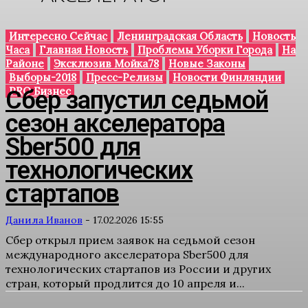
Интересно Сейчас
Ленинградская Область
Новость
Часа
Главная Новость
Проблемы Уборки Города
На
Районе
Эксклюзив Мойка78
Новые Законы
Выборы-2018
Пресс-Релизы
Новости Финляндии
PRO Бизнес
Сбер запустил седьмой
сезон акселератора
Sber500 для
технологических
стартапов
Данила Иванов
-
17.02.2026 15:55
Сбер открыл прием заявок на седьмой сезон
международного акселератора Sber500 для
технологических стартапов из России и других
стран, который продлится до 10 апреля и...