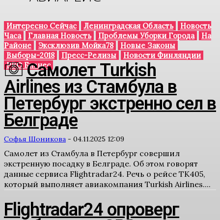
Интересно Сейчас
Ленинградская Область
Новость
Часа
Главная Новость
Проблемы Уборки Города
На
Районе
Эксклюзив Мойка78
Новые Законы
Выборы-2018
Пресс-Релизы
Новости Финляндии
Самолет Turkish
PRO Бизнес
Airlines из Стамбула в
Петербург экстренно сел в
Белграде
Софья Шоникова
-
04.11.2025 12:09
Самолет из Стамбула в Петербург совершил
экстренную посадку в Белграде. Об этом говорят
данные сервиса Flightradar24. Речь о рейсе TK405,
который выполняет авиакомпания Turkish Airlines....
Flightradar24 опроверг