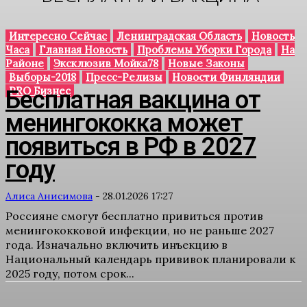
Интересно Сейчас
Ленинградская Область
Новость
Часа
Главная Новость
Проблемы Уборки Города
На
Районе
Эксклюзив Мойка78
Новые Законы
Выборы-2018
Пресс-Релизы
Новости Финляндии
PRO Бизнес
Бесплатная вакцина от
менингококка может
появиться в РФ в 2027
году
Алиса Анисимова
-
28.01.2026 17:27
Россияне смогут бесплатно привиться против
менингококковой инфекции, но не раньше 2027
года. Изначально включить инъекцию в
Национальный календарь прививок планировали к
2025 году, потом срок...