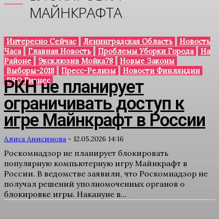
МАЙНКРАФТА
Интересно Сейчас
Ленинградская Область
Новость
Часа
Главная Новость
Проблемы Уборки Города
На
Районе
Эксклюзив Мойка78
Новые Законы
Выборы-2018
Пресс-Релизы
Новости Финляндии
PRO Бизнес
РКН не планирует
ограничивать доступ к
игре Майнкрафт в России
Алиса Анисимова
-
12.05.2026 14:16
Роскомнадзор не планирует блокировать
популярную компьютерную игру Майнкрафт в
России. В ведомстве заявили, что Роскомнадзор не
получал решений уполномоченных органов о
блокировке игры. Накануне в...