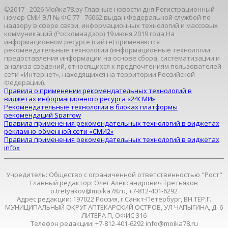
©2017 - 2026 Мойка78.ру Главные новости дня Регистрационный
номер СМИ ЭЛ № ФС 77 - 76062 выдан Федеральной службой по
надзору в сфере связи, информационных технологий и массовых
коммуникаций (Роскомнадзор) 19 июня 2019 года На
информационном ресурсе (сайте) применяются
рекомендательные технологии (информационные технологии
предоставления информации на основе сбора, систематизации и
анализа сведений, относящихся к предпочтениям пользователей
сети «Интернет», находящихся на территории Российской
Федерации).
Правила о применении рекомендательных технологий в
виджетах информационного ресурса «24СМИ»
Рекомендательные технологии в блоках платформы
рекомендаций Sparrow
Правила применения рекомендательных технологий в виджетах
рекламно-обменной сети «СМИ2»
Правила применения рекомендательных технологий в виджетах
infox
Учредитель: Общество с ограниченной ответственностью "Рост"
Главный редактор: Олег Александрович Третьяков
o.tretyakov@moika78.ru, +7-812-401-6292
Адрес редакции: 197022 Россия, г.Санкт-Петербург, ВН.ТЕР.Г.
МУНИЦИПАЛЬНЫЙ ОКРУГ АПТЕКАРСКИЙ ОСТРОВ, УЛ ЧАПЫГИНА, Д. 6
ЛИТЕРА П, ОФИС 316
Телефон редакции: +7-812-401-6292 info@moika78.ru