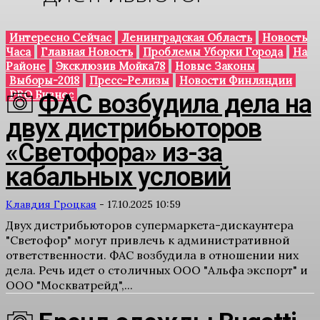
Интересно Сейчас
Ленинградская Область
Новость
Часа
Главная Новость
Проблемы Уборки Города
На
Районе
Эксклюзив Мойка78
Новые Законы
Выборы-2018
Пресс-Релизы
Новости Финляндии
PRO Бизнес
ФАС возбудила дела на
двух дистрибьюторов
«Светофора» из-за
кабальных условий
Клавдия Гроцкая
-
17.10.2025 10:59
Двух дистрибьюторов супермаркета-дискаунтера
"Светофор" могут привлечь к административной
ответственности. ФАС возбудила в отношении них
дела. Речь идет о столичных ООО "Альфа экспорт" и
ООО "Москватрейд",...