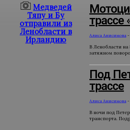
Мотоцик
Медведей
Тяпу и Бу
трассе 
отправили из
Ленобласти в
Алиса Анисимова
-
Ирландию
В Ленобласти на
затяжном поворот
Под Пет
трассе
Алиса Анисимова
-
В ночи под Петер
транспорта. Под