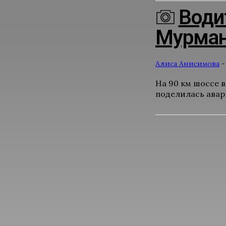
Води
Мурман
Алиса Анисимова
-
На 90 км шоссе 
поделилась авар