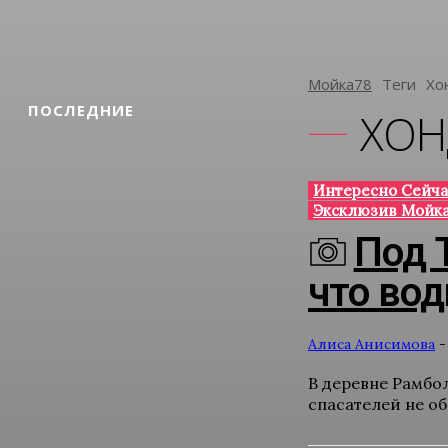
Мойка78
Теги
Хо
ПОСЛЕДНИЕ
ХОН
Интересно Сейча
Эксклюзив Мойка
Под 
что вод
Алиса Анисимова
-
В деревне Рамбол
спасателей не об