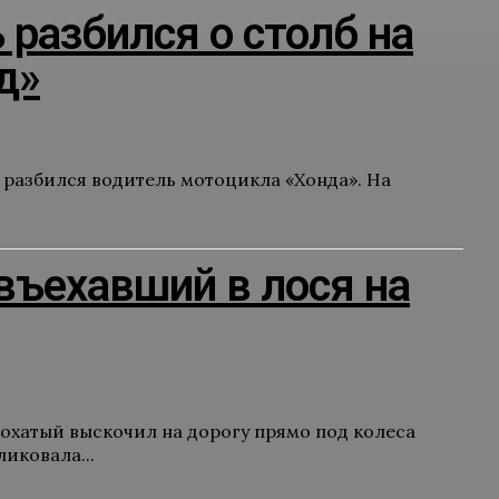
разбился о столб на
д»
 разбился водитель мотоцикла «Хонда». На
въехавший в лося на
Сохатый выскочил на дорогу прямо под колеса
иковала...