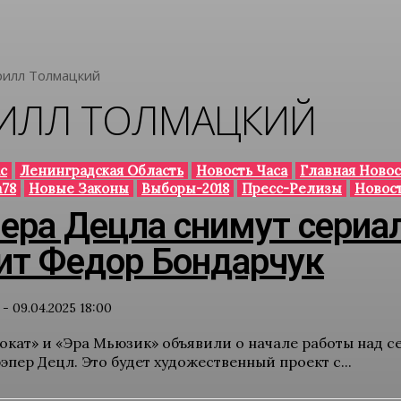
рилл Толмацкий
ИЛЛ ТОЛМАЦКИЙ
с
Ленинградская Область
Новость Часа
Главная Новос
78
Новые Законы
Выборы-2018
Пресс-Релизы
Новос
пера Децла снимут сериа
ит Федор Бондарчук
-
09.04.2025 18:00
окат» и «Эра Мьюзик» объявили о начале работы над 
рэпер Децл. Это будет художественный проект с...