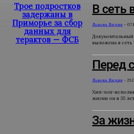
Трое подростков
В сеть
задержаны в
Приморье за сбор
Львова Лидия
-
07.
данных для
Документальный 
терактов — ФСБ
выложена в сеть 
Перед 
Львова Лидия
-
21.
Хип-хоп-исполни
жизни он в 35 ле
За жизн