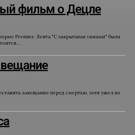
ый фильм о Децле
орме Premier. Лента "С закрытыми окнами" была
оится...
авещание
ставить завещание перед смертью, хотя ушел из
са