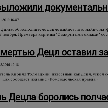
 выложили документальн
11.2019 16:07
фильм об исполнителе Децле выйдет на онлайн-платф
7 ноября. Премьера картины "С закрытыми окнами" сост
смертью Децл оставил з
02.2019 19:16
тель Кирилл Толмацкий, известный как Децл, успел со
т. Как сообщает издание «Комсомольская правда –...
ь Децла боролись полча