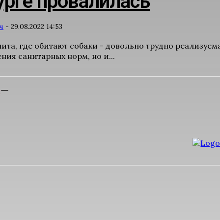
урге провалилась
ч
-
29.08.2022 14:53
та, где обитают собаки - довольно трудно реализуемая
ния санитарных норм, но и...
Е