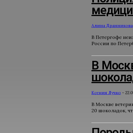
медици
Алина Дранникова
В Петергофе неи
России по Петерб
В Москв
шокола
Ксения Лучко
-
22.0
В Москве ветери
20 шоколадок, чт
Породы 