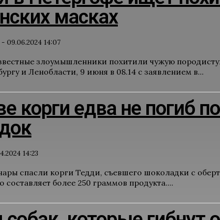
нских масках
-
09.06.2024 14:07
звестные злоумышленники похитили чужую породистую
ургу и Ленобласти, 9 июня в 08.14 с заявлением в...
е корги едва не погиб по
док
4.2024 14:23
нары спасли корги Тедди, съевшего шоколадки с обертк
о составляет более 250 граммов продукта....
собак, которые гибнут 