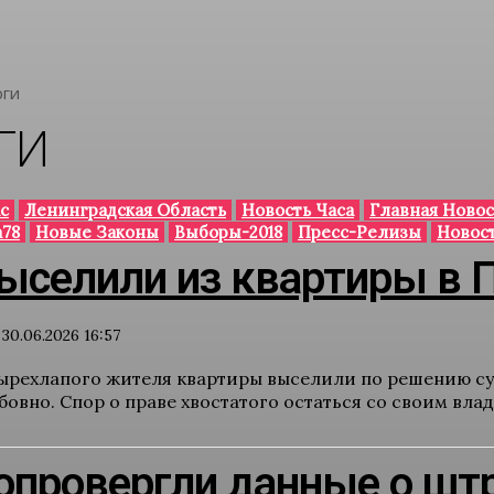
рги
ГИ
с
Ленинградская Область
Новость Часа
Главная Новос
78
Новые Законы
Выборы-2018
Пресс-Релизы
Новос
ыселили из квартиры в П
30.06.2026 16:57
тырехлапого жителя квартиры выселили по решению су
вно. Спор о праве хвостатого остаться со своим влад
опровергли данные о шт