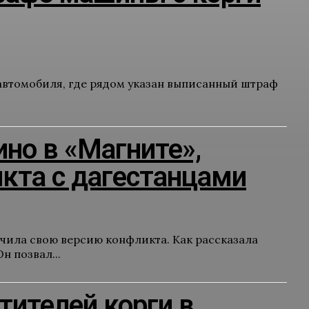
 автомобиля, где рядом указан выписанный штраф
ино в «Магните»,
кта с дагестанцами
учила свою версию конфликта. Как рассказала
н позвал...
тителей корги в