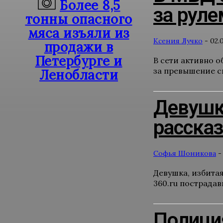
Более 8,5
за рул
тонны опасного
мяса изъяли из
Ксения Лучко
-
02.
продажи в
Петербурге и
В сети активно 
за превышение с
Ленобласти
Девушка
расска
Софья Шоникова
-
Девушка, избитая
360.ru пострадав
Полиция