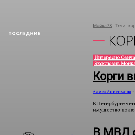
Мойка78
Теги
Ко
ПОСЛЕДНИЕ
КОР
Интересно Сейча
Эксклюзив Мойка
Корги в
Алиса Анисимова
-
В Петербурге че
имущество полюбо
В МВД 