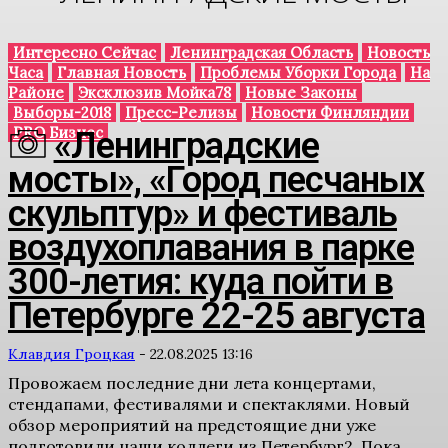
Интересно Сейчас
Ленинградская Область
Новость
Часа
Главная Новость
Проблемы Уборки Города
На
Районе
Эксклюзив Мойка78
Новые Законы
Выборы-2018
Пресс-Релизы
Новости Финляндии
PRO Бизнес
«Ленинградские
мосты», «Город песчаных
скульптур» и фестиваль
воздухоплавания в парке
300-летия: куда пойти в
Петербурге 22-25 августа
Клавдия Гроцкая
-
22.08.2025 13:16
Провожаем последние дни лета концертами,
стендапами, фестивалями и спектаклями. Новый
обзор мероприятий на предстоящие дни уже
подготовили наши коллеги из Петербург2. Пока