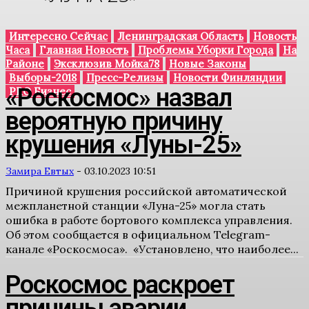
Интересно Сейчас
Ленинградская Область
Новость
Часа
Главная Новость
Проблемы Уборки Города
На
Районе
Эксклюзив Мойка78
Новые Законы
Выборы-2018
Пресс-Релизы
Новости Финляндии
«Роскосмос» назвал
PRO Бизнес
вероятную причину
крушения «Луны-25»
Замира Евтых
-
03.10.2023 10:51
Причиной крушения российской автоматической
межпланетной станции «Луна-25» могла стать
ошибка в работе бортового комплекса управления.
Об этом сообщается в официальном Telegram-
канале «Роскосмоса». «Установлено, что наиболее...
Роскосмос раскроет
причины аварии