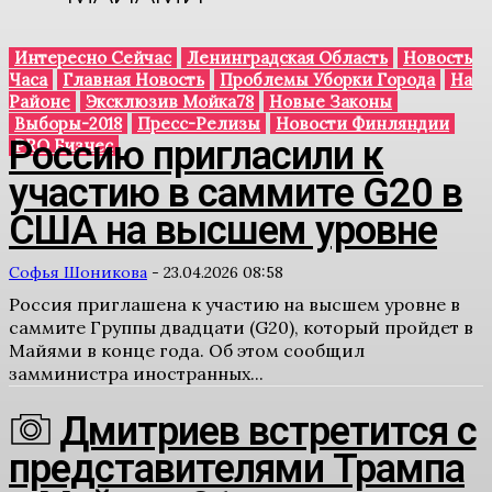
Интересно Сейчас
Ленинградская Область
Новость
Часа
Главная Новость
Проблемы Уборки Города
На
Районе
Эксклюзив Мойка78
Новые Законы
Выборы-2018
Пресс-Релизы
Новости Финляндии
Россию пригласили к
PRO Бизнес
участию в саммите G20 в
США на высшем уровне
Софья Шоникова
-
23.04.2026 08:58
Россия приглашена к участию на высшем уровне в
саммите Группы двадцати (G20), который пройдет в
Майями в конце года. Об этом сообщил
замминистра иностранных...
Дмитриев встретится с
представителями Трампа