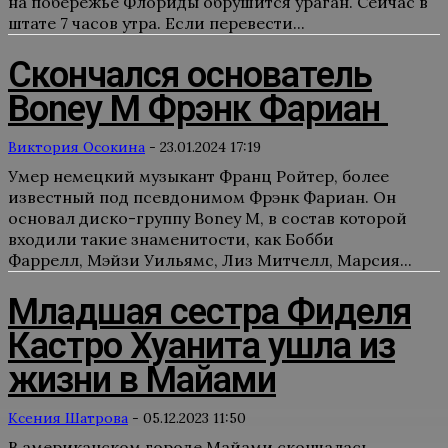
на побережье Флориды обрушится ураган. Сейчас в
штате 7 часов утра. Если перевести...
Скончался основатель
Boney M Фрэнк Фариан
Виктория Осокина
-
23.01.2024 17:19
Умер немецкий музыкант Франц Ройтер, более
известный под псевдонимом Фрэнк Фариан. Он
основал диско-группу Boney M, в состав которой
входили такие знаменитости, как Бобби
Фаррелл, Мэйзи Уильямс, Лиз Митчелл, Марсия...
Младшая сестра Фиделя
Кастро Хуанита ушла из
жизни в Майами
Ксения Шатрова
-
05.12.2023 11:50
В американском городе Майами скончалась