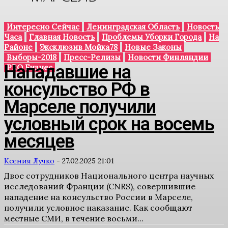
Интересно Сейчас
Ленинградская Область
Новость
Часа
Главная Новость
Проблемы Уборки Города
На
Районе
Эксклюзив Мойка78
Новые Законы
Выборы-2018
Пресс-Релизы
Новости Финляндии
Нападавшие на
PRO Бизнес
консульство РФ в
Марселе получили
условный срок на восемь
месяцев
Ксения Лучко
-
27.02.2025 21:01
Двое сотрудников Национального центра научных
исследований Франции (CNRS), совершившие
нападение на консульство России в Марселе,
получили условное наказание. Как сообщают
местные СМИ, в течение восьми...