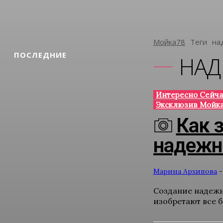
Мойка78
Теги
На
ПОСЛЕДНИЕ
НАД
Интересно Сейча
Эксклюзив Мойка
Как 
надежн
Марина Архипова
-
Создание надежн
изобретают все 