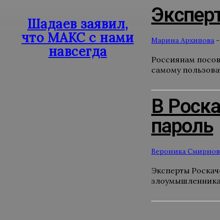
Эксперт
Шадаев заявил,
что МАКС с нами
Марина Архипова
-
навсегда
Россиянам посов
самому пользоват
В Роска
пароль
Вероника Смирнов
Эксперты Роскач
злоумышленникам.