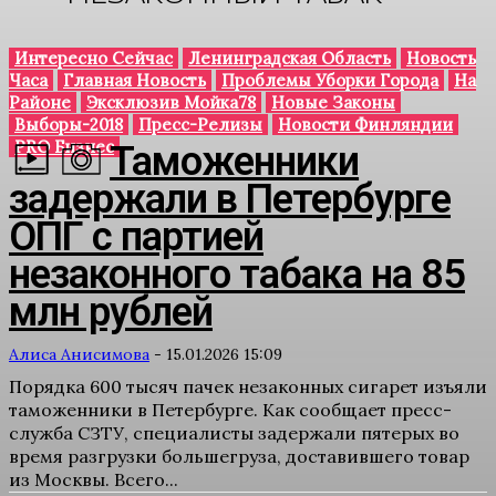
Интересно Сейчас
Ленинградская Область
Новость
Часа
Главная Новость
Проблемы Уборки Города
На
Районе
Эксклюзив Мойка78
Новые Законы
Выборы-2018
Пресс-Релизы
Новости Финляндии
PRO Бизнес
Таможенники
задержали в Петербурге
ОПГ с партией
незаконного табака на 85
млн рублей
Алиса Анисимова
-
15.01.2026 15:09
Порядка 600 тысяч пачек незаконных сигарет изъяли
таможенники в Петербурге. Как сообщает пресс-
служба СЗТУ, специалисты задержали пятерых во
время разгрузки большегруза, доставившего товар
из Москвы. Всего...