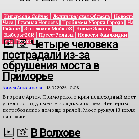
Интересно Сейчас
Ленинградская Область
Новость
Часа
Главная Новость
Проблемы Уборки Города
На
Районе
Эксклюзив Мойка78
Новые Законы
Выборы-2018
Пресс-Релизы
Новости Финляндии
Четыре человека
PRO Бизнес
пострадали из-за
обрушения моста в
Приморье
Алиса Анисимова
-
13.07.2026 10:08
В городе Артем Приморского края пешеходный мост
ушел под воду вместе с людьми на нем. Четверым
потребовалась помощь врачей. Мост рухнул 13 июля
на пляже...
В Волхове