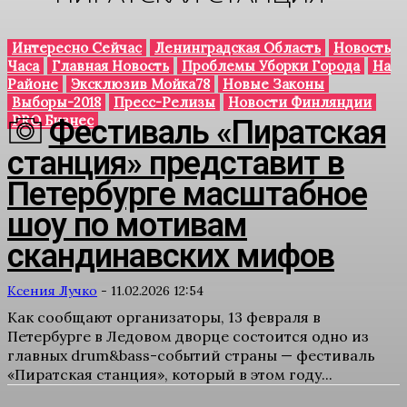
Интересно Сейчас
Ленинградская Область
Новость
Часа
Главная Новость
Проблемы Уборки Города
На
Районе
Эксклюзив Мойка78
Новые Законы
Выборы-2018
Пресс-Релизы
Новости Финляндии
PRO Бизнес
Фестиваль «Пиратская
станция» представит в
Петербурге масштабное
шоу по мотивам
скандинавских мифов
Ксения Лучко
-
11.02.2026 12:54
Как сообщают организаторы, 13 февраля в
Петербурге в Ледовом дворце состоится одно из
главных drum&bass-событий страны — фестиваль
«Пиратская станция», который в этом году...