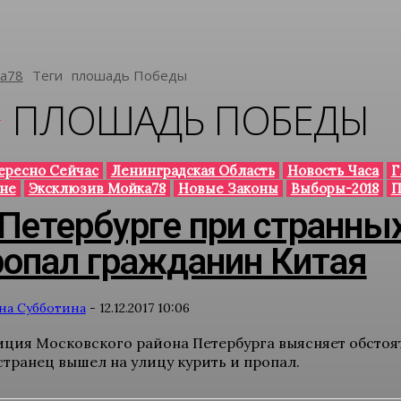
а78
Теги
Плошадь Победы
ПЛОШАДЬ ПОБЕДЫ
ересно Сейчас
Ленинградская Область
Новость Часа
Г
не
Эксклюзив Мойка78
Новые Законы
Выборы-2018
П
 Петербурге при странны
ропал гражданин Китая
на Субботина
-
12.12.2017 10:06
ция Московского района Петербурга выясняет обстоя
транец вышел на улицу курить и пропал.