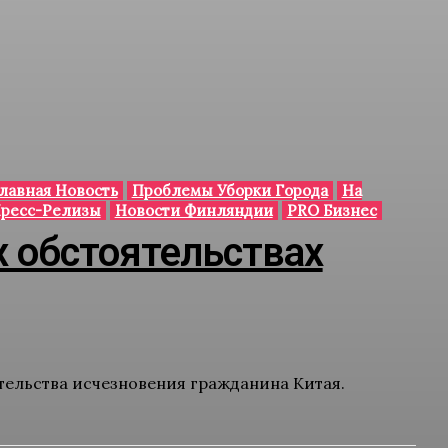
лавная Новость
Проблемы Уборки Города
На
ресс-Релизы
Новости Финляндии
PRO Бизнес
х обстоятельствах
тельства исчезновения гражданина Китая.