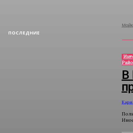
Мойк
ПОСЛЕДНИЕ
Инт
Райо
В
п
Кари
Поли
Инос