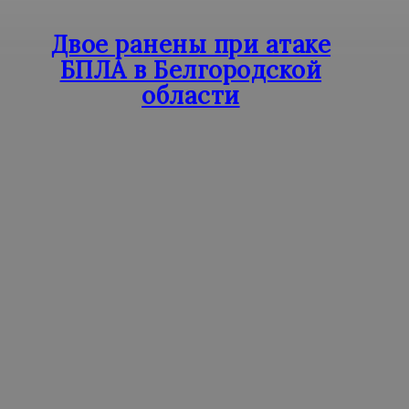
Двое ранены при атаке
БПЛА в Белгородской
области