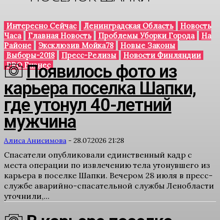
Интересно Сейчас
Ленинградская Область
Новость
Часа
Главная Новость
Проблемы Уборки Города
На
Районе
Эксклюзив Мойка78
Новые Законы
Выборы-2018
Пресс-Релизы
Новости Финляндии
PRO Бизнес
Появилось фото из
карьера поселка Шапки,
где утонул 40-летний
мужчина
Алиса Анисимова
-
28.07.2026 21:28
Спасатели опубликовали единственный кадр с
места операции по извлечению тела утонувшего из
карьера в поселке Шапки. Вечером 28 июля в пресс-
службе аварийно-спасательной службы Ленобласти
уточнили,...