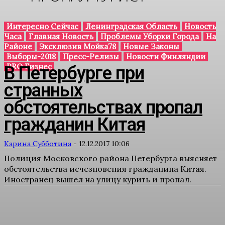
Интересно Сейчас
Ленинградская Область
Новость
Часа
Главная Новость
Проблемы Уборки Города
На
Районе
Эксклюзив Мойка78
Новые Законы
Выборы-2018
Пресс-Релизы
Новости Финляндии
PRO Бизнес
В Петербурге при
странных
обстоятельствах пропал
гражданин Китая
Карина Субботина
-
12.12.2017 10:06
Полиция Московского района Петербурга выясняет
обстоятельства исчезновения гражданина Китая.
Иностранец вышел на улицу курить и пропал.