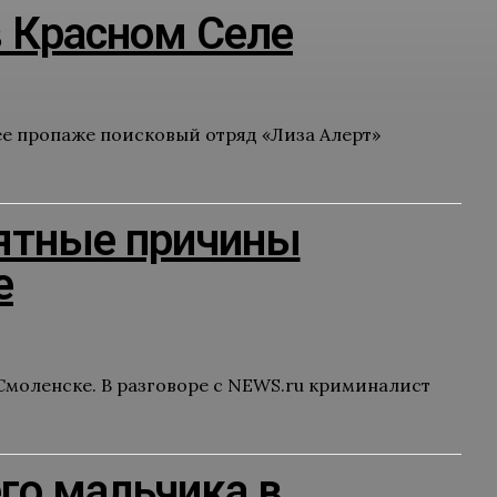
в Красном Селе
е пропаже поисковый отряд «Лиза Алерт»
ятные причины
е
моленске. В разговоре с NEWS.ru криминалист
го мальчика в