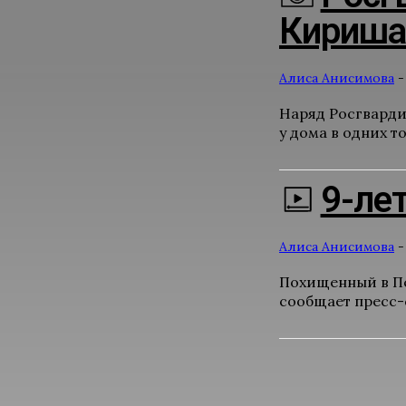
Киришах
Алиса Анисимова
-
Наряд Росгварди
у дома в одних т
9-ле
Алиса Анисимова
-
Похищенный в Пе
сообщает пресс-с