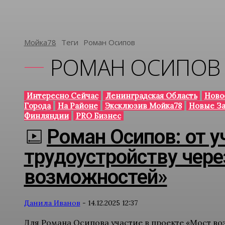
Мойка78
Теги
Роман Осипов
РОМАН ОСИПОВ
Интересно Сейчас
Ленинградская Область
Ново
Города
На Районе
Эксклюзив Мойка78
Новые З
Финляндии
PRO Бизнес
Роман Осипов: от у
трудоустройству чере
возможностей»
Данила Иванов
-
14.12.2025 12:37
Для Романа Осипова участие в проекте «Мост во