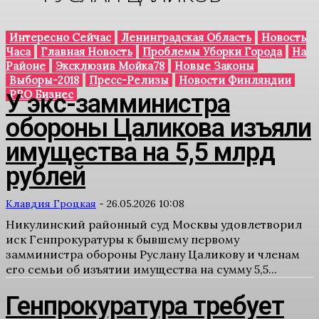
Интересно Сейчас
Ленинградская Область
Новость
Часа
Главная Новость
Проблемы Уборки Города
На
Районе
Эксклюзив Мойка78
Новые Законы
Выборы-2018
Пресс-Релизы
Новости Финляндии
PRO Бизнес
У экс-замминистра
обороны Цаликова изъяли
имущества на 5,5 млрд
рублей
Клавдия Гроцкая
-
26.05.2026 10:08
Никулинский районный суд Москвы удовлетворил
иск Генпрокуратуры к бывшему первому
замминистра обороны Руслану Цаликову и членам
его семьи об изъятии имущества на сумму 5,5...
Генпрокуратура требует