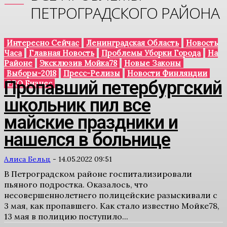
ПЕТРОГРАДСКОГО РАЙОНА
Интересно Сейчас
Ленинградская Область
Новость
Часа
Главная Новость
Проблемы Уборки Города
На
Районе
Эксклюзив Мойка78
Новые Законы
Выборы-2018
Пресс-Релизы
Новости Финляндии
Пропавший петербургский
PRO Бизнес
школьник пил все
майские праздники и
нашелся в больнице
Алиса Бельц
-
14.05.2022 09:51
В Петроградском районе госпитализировали
пьяного подростка. Оказалось, что
несовершеннолетнего полицейские разыскивали с
3 мая, как пропавшего. Как стало известно Мойке78,
13 мая в полицию поступило...