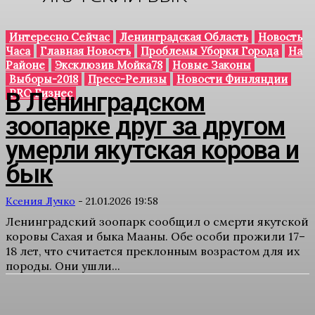
Интересно Сейчас
Ленинградская Область
Новость
Часа
Главная Новость
Проблемы Уборки Города
На
Районе
Эксклюзив Мойка78
Новые Законы
Выборы-2018
Пресс-Релизы
Новости Финляндии
PRO Бизнес
В Ленинградском
зоопарке друг за другом
умерли якутская корова и
бык
Ксения Лучко
-
21.01.2026 19:58
Ленинградский зоопарк сообщил о смерти якутской
коровы Сахая и быка Мааны. Обе особи прожили 17–
18 лет, что считается преклонным возрастом для их
породы. Они ушли...