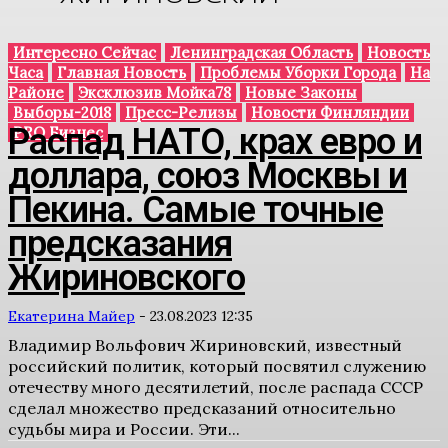
Интересно Сейчас
Ленинградская Область
Новость
Часа
Главная Новость
Проблемы Уборки Города
На
Районе
Эксклюзив Мойка78
Новые Законы
Выборы-2018
Пресс-Релизы
Новости Финляндии
Распад НАТО, крах евро и
PRO Бизнес
доллара, союз Москвы и
Пекина. Самые точные
предсказания
Жириновского
Екатерина Майер
-
23.08.2023 12:35
Владимир Вольфович Жириновский, известный
российский политик, который посвятил служению
отечеству много десятилетий, после распада СССР
сделал множество предсказаний относительно
судьбы мира и России. Эти...