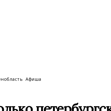
енобласть
Афиша
олько петербургс