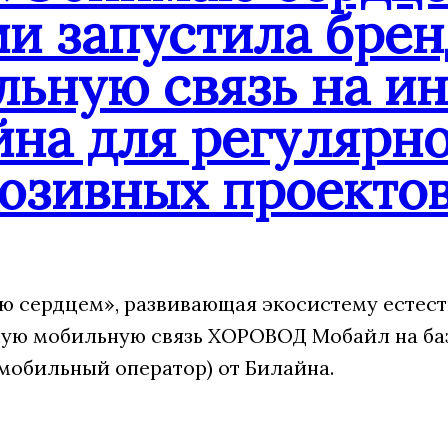
ии запустила бре
льную связь на и
йна для регулярн
юзивных проекто
 сердцем», развивающая экосистему естест
ую мобильную связь ХОРОВОД Мобайл на ба
мобильный оператор) от Билайна.