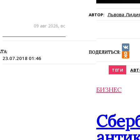
Львова Лиди
АВТОР:
09 авг 2026, вс
ПРИШЛИТЕ НОВОСТЬ
ТА:
ПОДЕЛИТЬСЯ:
VK
23.07.2018 01:46
Odnokla
ТЕГИ
АВ
БИЗНЕС
Сбер
анти