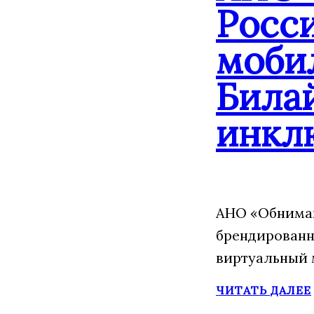
Росс
моби
Била
инкл
АНО «Обнимаю
брендированн
виртуальный 
ЧИТАТЬ ДАЛЕЕ