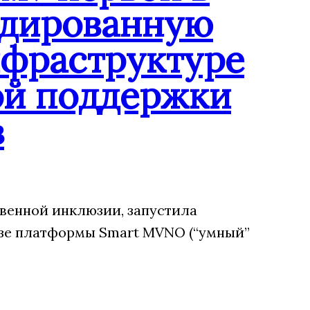
ндированную
нфраструктуре
ой поддержки
в
венной инклюзии, запустила
зе платформы Smart MVNO (“умный”