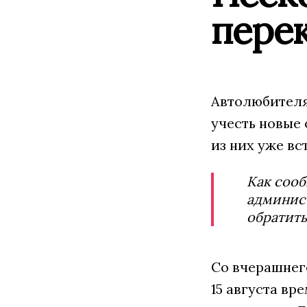
перек
Автолюбителя
учесть новые 
из них уже вс
Как соо
админис
обратить
Со вчерашнег
15 августа вр