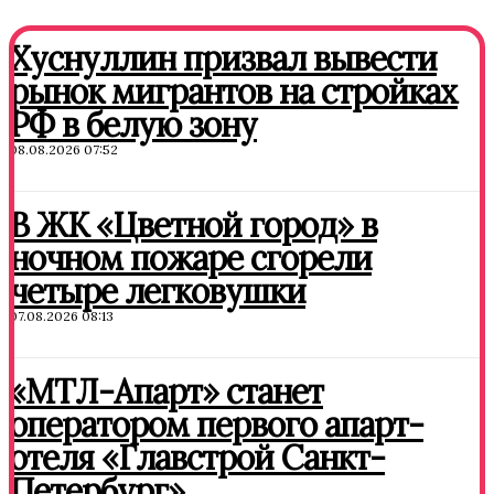
Хуснуллин призвал вывести
рынок мигрантов на стройках
РФ в белую зону
08.08.2026 07:52
В ЖК «Цветной город» в
ночном пожаре сгорели
четыре легковушки
07.08.2026 08:13
«МТЛ-Апарт» станет
оператором первого апарт-
отеля «Главстрой Санкт-
Петербург»