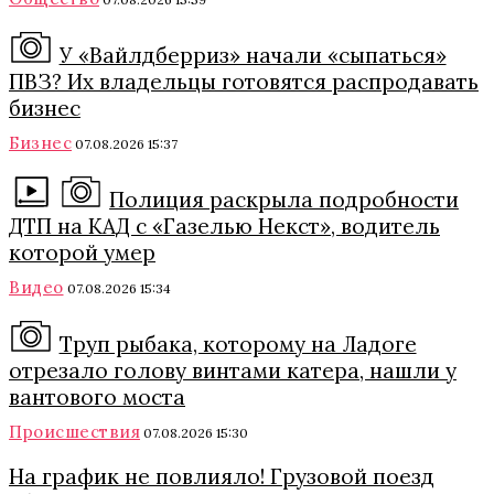
У «Вайлдберриз» начали «сыпаться»
ПВЗ? Их владельцы готовятся распродавать
бизнес
Бизнес
07.08.2026 15:37
Полиция раскрыла подробности
ДТП на КАД с «Газелью Некст», водитель
которой умер
Видео
07.08.2026 15:34
Труп рыбака, которому на Ладоге
отрезало голову винтами катера, нашли у
вантового моста
Происшествия
07.08.2026 15:30
На график не повлияло! Грузовой поезд