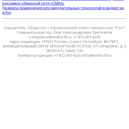
рекламно-обменной сети «СМИ2»
Правила применения рекомендательных технологий в виджетах
infox
Учредитель: Общество с ограниченной ответственностью "Рост"
Главный редактор: Олег Александрович Третьяков
o.tretyakov@moika78.ru, +7-812-401-6292
Адрес редакции: 197022 Россия, г.Санкт-Петербург, ВН.ТЕР.Г.
МУНИЦИПАЛЬНЫЙ ОКРУГ АПТЕКАРСКИЙ ОСТРОВ, УЛ ЧАПЫГИНА, Д. 6
ЛИТЕРА П, ОФИС 316
Телефон редакции: +7-812-401-6292 info@moika78.ru