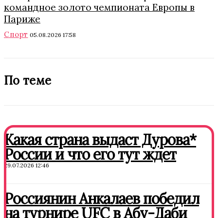
командное золото чемпионата Европы в
Париже
Спорт
05.08.2026 17:58
По теме
Какая страна выдаст Дурова*
России и что его тут ждет
29.07.2026 12:46
Россиянин Анкалаев победил
на турнире UFC в Абу-Даби