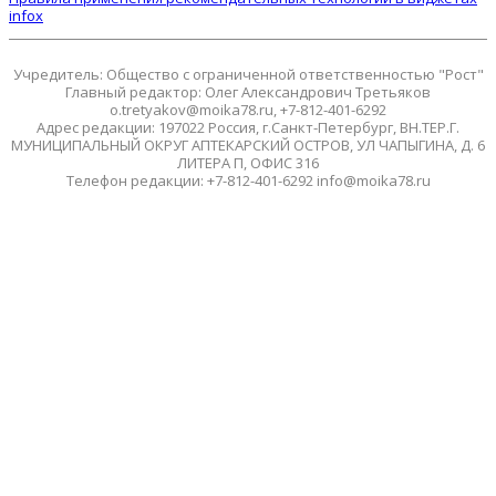
infox
Учредитель: Общество с ограниченной ответственностью "Рост"
Главный редактор: Олег Александрович Третьяков
o.tretyakov@moika78.ru, +7-812-401-6292
Адрес редакции: 197022 Россия, г.Санкт-Петербург, ВН.ТЕР.Г.
МУНИЦИПАЛЬНЫЙ ОКРУГ АПТЕКАРСКИЙ ОСТРОВ, УЛ ЧАПЫГИНА, Д. 6
ЛИТЕРА П, ОФИС 316
Телефон редакции: +7-812-401-6292 info@moika78.ru