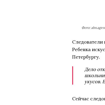
Фото: abn.agen
Следователи 
Ребенка иску
Петербургу.
Дело отк
школьник
укусов. 
Сейчас следо