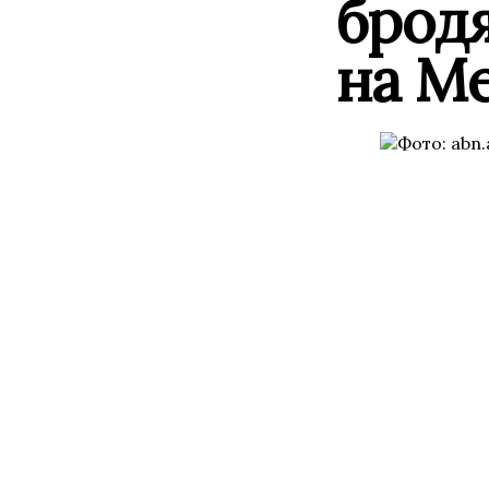
бродя
на М