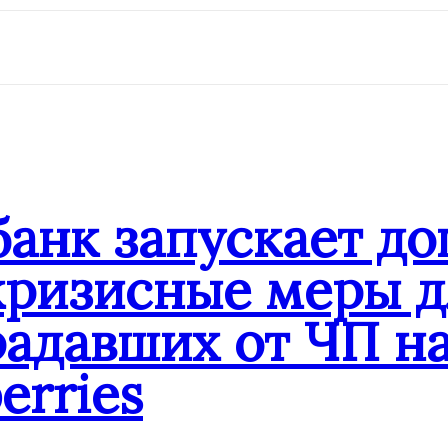
ssniki
банк запускает д
кризисные меры д
адавших от ЧП на
erries