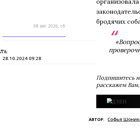
организовала
законодатель
бродячих соба
08 авг 2026, сб
ПРИШЛИТЕ НОВОСТЬ
«Вопрос
провероч
ТА:
28.10.2024 09:28
Подпишитесь н
расскажем Вам,
Софья Шоник
АВТОР: