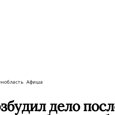
енобласть
Афиша
збудил дело посл