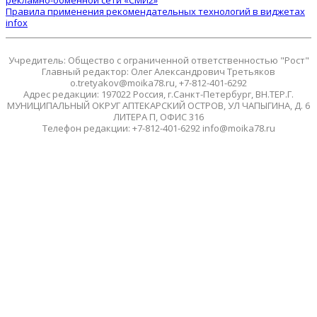
рекламно-обменной сети «СМИ2»
Правила применения рекомендательных технологий в виджетах
infox
Учредитель: Общество с ограниченной ответственностью "Рост"
Главный редактор: Олег Александрович Третьяков
o.tretyakov@moika78.ru, +7-812-401-6292
Адрес редакции: 197022 Россия, г.Санкт-Петербург, ВН.ТЕР.Г.
МУНИЦИПАЛЬНЫЙ ОКРУГ АПТЕКАРСКИЙ ОСТРОВ, УЛ ЧАПЫГИНА, Д. 6
ЛИТЕРА П, ОФИС 316
Телефон редакции: +7-812-401-6292 info@moika78.ru