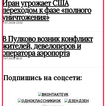
Иран угрожает США
переходом к фазе «полного
уничтожения»
17.07.2026 23:12
В Пулково возник конфликт
жителей, девелоперов и
оператора аэропорта
17.07.2026 18:21
Подпишись на соцсети:
VK
OK
ДЗЕН