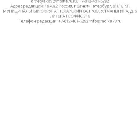
o.tretyakov@moika78.ru, +7-812-401-6292
Адрес редакции: 197022 Россия, г.Санкт-Петербург, ВН.ТЕР.Г.
МУНИЦИПАЛЬНЫЙ ОКРУГ АПТЕКАРСКИЙ ОСТРОВ, УЛ ЧАПЫГИНА, Д. 6
ЛИТЕРА П, ОФИС 316
Телефон редакции: +7-812-401-6292 info@moika78.ru