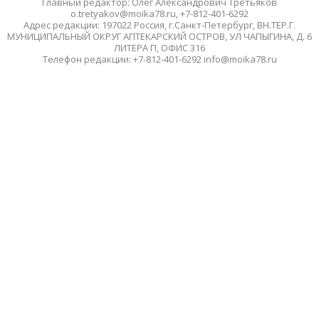
Главный редактор: Олег Александрович Третьяков
o.tretyakov@moika78.ru, +7-812-401-6292
Адрес редакции: 197022 Россия, г.Санкт-Петербург, ВН.ТЕР.Г.
МУНИЦИПАЛЬНЫЙ ОКРУГ АПТЕКАРСКИЙ ОСТРОВ, УЛ ЧАПЫГИНА, Д. 6
ЛИТЕРА П, ОФИС 316
Телефон редакции: +7-812-401-6292 info@moika78.ru