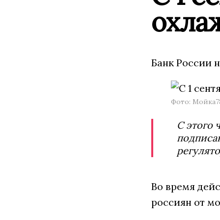
охла
Банк России н
Фото: Мойка
С этого 
подписан
регулято
Во время дей
россиян от м