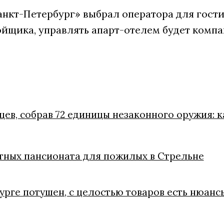
анкт-Петербург» выбрал оператора для гости
ойщика, управлять апарт-отелем будет компа
цев, собрав 72 единицы незаконного оружия: 
стных пансионата для пожилых в Стрельне
урге потушен, с целостью товаров есть нюанс