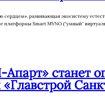
 сердцем», развивающая экосистему естес
зе платформы Smart MVNO (“умный” виртуаль
-Апарт» станет о
 «Главстрой Санк