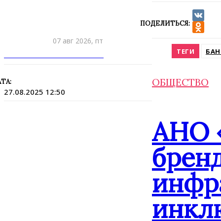
ПОДЕЛИТЬСЯ:
VK
Odnokla
07 авг 2026, пт
ТЕГИ
БАН
ПРИШЛИТЕ НОВОСТЬ
ОБЩЕСТВО
ТА:
27.08.2025 12:50
АНО 
брен
инфр
инкл