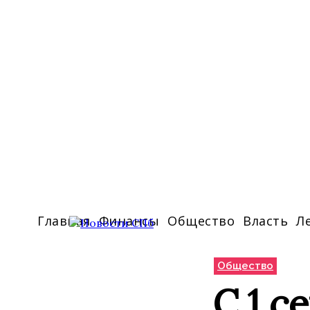
Главная
Финансы
Общество
Власть
Л
Общество
С 1 с