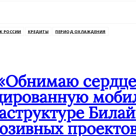
ssniki
К РОССИИ
КРЕДИТЫ
ПЕРИОД ОХЛАЖДЕНИЯ
«Обнимаю сердцем
дированную мобил
аструктуре Билай
юзивных проекто