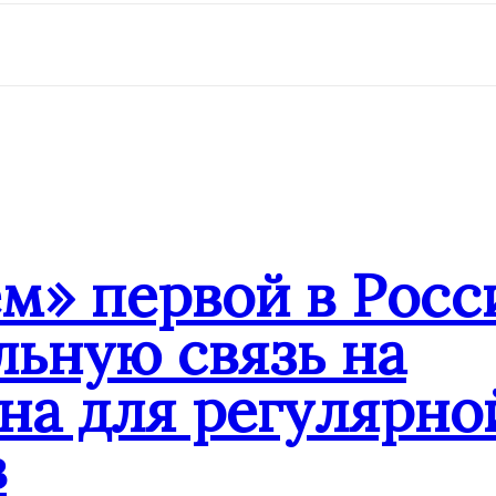
» первой в Росс
ьную связь на
на для регулярн
в