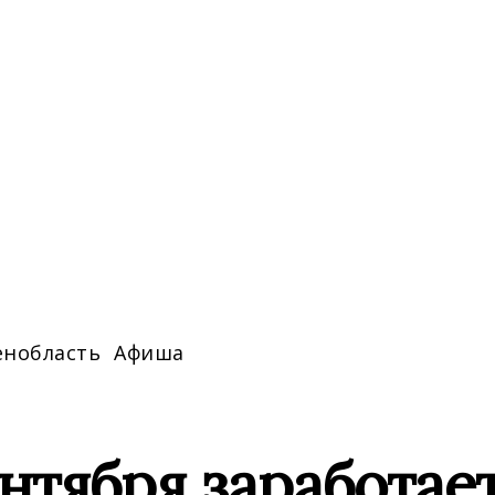
енобласть
Афиша
ентября заработа