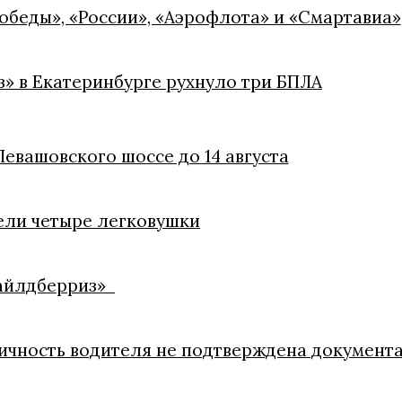
обеды», «России», «Аэрофлота» и «Смартавиа»
» в Екатеринбурге рухнуло три БПЛА
евашовского шоссе до 14 августа
ели четыре легковушки
Вайлдберриз»
личность водителя не подтверждена документ