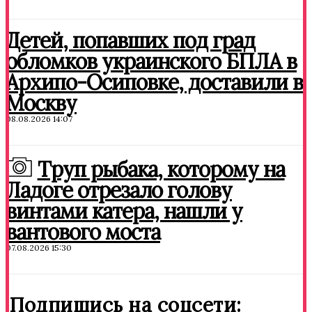
Детей, попавших под град
обломков украинского БПЛА в
Архипо-Осиповке, доставили в
Москву
08.08.2026 14:07
Труп рыбака, которому на
Ладоге отрезало голову
винтами катера, нашли у
вантового моста
07.08.2026 15:30
Подпишись на соцсети: