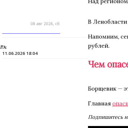
Над регионом
В Ленобласти
08 авг 2026, сб
ПРИШЛИТЕ НОВОСТЬ
Напомним, се
рублей.
ТА:
11.06.2026 18:04
Чем опас
Борщевик — эт
Главная
опас
Подпишитесь н