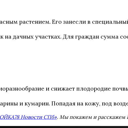
асным растением. Его занесли в специальны
 на дачных участках. Для граждан сумма сос
биоразнообразие и снижает плодородие почвы
рины и кумарин. Попадая на кожу, под возде
ОЙКА78 Новости СПб»
. Мы покажем и расскажем В