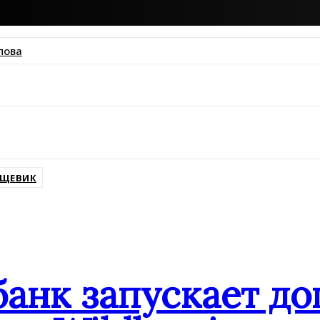
пова
ssniki
ЩЕВИК
банк запускает д