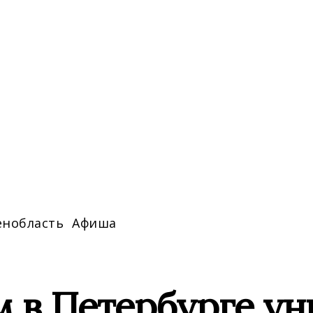
енобласть
Афиша
 в Петербурге ун