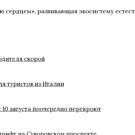
 сердцем», развивающая экосистему естест
одителя скорой
я туристов из Италии
с 10 августа поочередно перекроют
дрифт на Суворовском проспекте