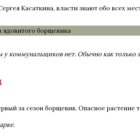
ергея Касаткина, власти знают обо всех мес
 у коммунальщиков нет. Обычно как только з
м
рвый за сезон борщевик. Опасное растение т
арке.