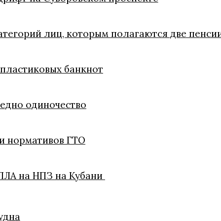
атегорий лиц, которым полагаются две пенси
 пластиковых банкнот
редно одиночество
чи нормативов ГТО
ПЛА на НПЗ на Кубани
удна