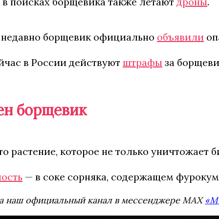
 в поисках борщевика также летают
дроны
.
 недавно борщевик официально
объявили
оп
йчас в России действуют
штрафы
за борщевик
ен борщевик
о растение, которое не только уничтожает 
ность
— в соке сорняка, содержащем фурокума
а наш официальный канал в мессенджере MAX
«М