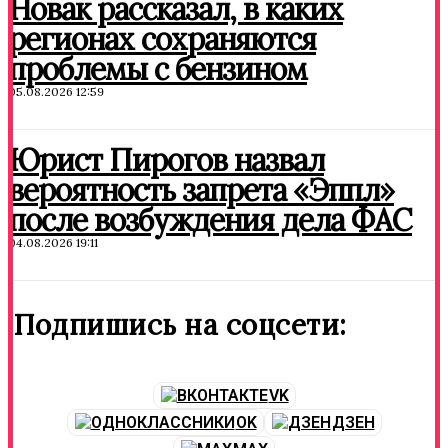
Новак рассказал, в каких
регионах сохраняются
проблемы с бензином
05.08.2026 12:59
Юрист Пирогов назвал
вероятность запрета «Эппл»
после возбуждения дела ФАС
04.08.2026 19:11
Подпишись на соцсети:
VK
OK
ДЗЕН