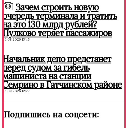
Зачем строить новую
очередь терминала и тратить
на это 130 млрд рублей?
Пулково теряет пассажиров
06.08.2026 13:45
Начальник депо предстанет
перед судом за гибель
машиниста на станции
Семрино в Гатчинском районе
06.08.2026 12:27
Подпишись на соцсети: