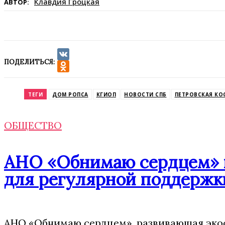
Клавдия Гроцкая
АВТОР:
ПОДЕЛИТЬСЯ:
VK
Odnoklassniki
ТЕГИ
ДОМ РОПСА
КГИОП
НОВОСТИ СПБ
ПЕТРОВСКАЯ КО
ОБЩЕСТВО
АНО «Обнимаю сердцем» п
для регулярной поддержк
АНО «Обнимаю сердцем», развивающая экос