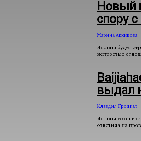
Новый п
спору с
Марина Архипова
-
Япония будет ст
непростые отнош
Baijiah
выдал 
Клавдия Гроцкая
-
Япония готовится
ответила на про