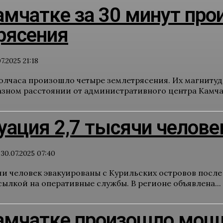
амчатке за 30 минут пр
рясения
7.2025 21:18
олчаса произошло четыре землетрясения. Их магнитуда с
азном расстоянии от административного центра Камчат
уация 2,7 тысячи челове
30.07.2025 07:40
ячи человек эвакуированы с Курильских островов посл
ылкой на оперативные службы. В регионе объявлена...
амчатке произошло мощн