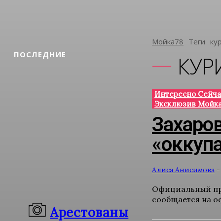
Мойка78
Теги
Ку
ПОСЛЕДНИЕ
КУР
Интересно Сейча
Эксклюзив Мойка
Захаров
«оккуп
Алиса Анисимова
-
Официальный пре
сообщается на о
Арестованы