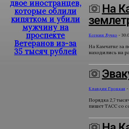
двое иностранцев,
На К
которые облили
землет
кипятком и убили
мужчину на
проспекте
Ксения Лучко
-
30.0
Ветеранов из-за
На Камчатке за п
35 тысяч рублей
находились на р
Эвак
Клавдия Гроцкая
-
Порядка 2,7 тыс
пишет ТАСС со сс
На К