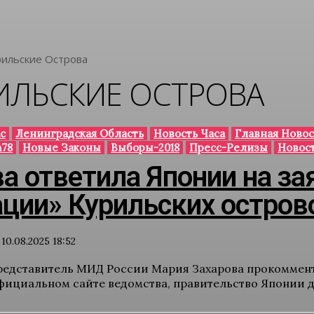
рильские Острова
ИЛЬСКИЕ ОСТРОВА
с
Ленинградская Область
Новость Часа
Главная Новос
78
Новые Законы
Выборы-2018
Пресс-Релизы
Новос
а ответила Японии на за
ации» Курильских остров
10.08.2025 18:52
дставитель МИД России Мария Захарова прокомменти
фициальном сайте ведомства, правительство Японии до 