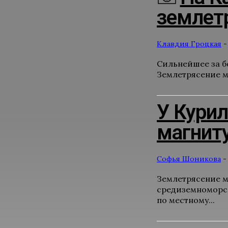
землетр
Клавдия Гроцкая
-
Сильнейшее за б
Землетрясение ма
У Кури
магниту
Софья Шоникова
-
Землетрясение м
средиземноморск
по местному...