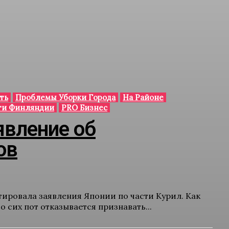
ть
Проблемы Уборки Города
На Районе
ти Финляндии
PRO Бизнес
явление об
ов
ровала заявления Японии по части Курил. Как
сих пот отказывается признавать...