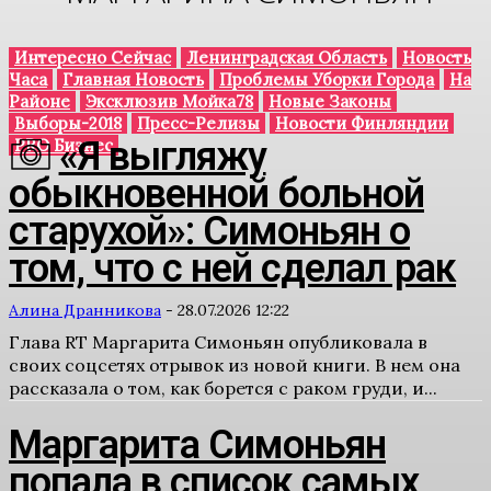
Интересно Сейчас
Ленинградская Область
Новость
Часа
Главная Новость
Проблемы Уборки Города
На
Районе
Эксклюзив Мойка78
Новые Законы
Выборы-2018
Пресс-Релизы
Новости Финляндии
«Я выгляжу
PRO Бизнес
обыкновенной больной
старухой»: Симоньян о
том, что с ней сделал рак
Алина Дранникова
-
28.07.2026 12:22
Глава RT Маргарита Симоньян опубликовала в
своих соцсетях отрывок из новой книги. В нем она
рассказала о том, как борется с раком груди, и...
Маргарита Симоньян
попала в список самых