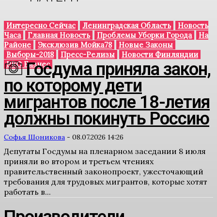
Интересно Сейчас
Ленинградская Область
Новость
Часа
Главная Новость
Проблемы Уборки Города
На
Районе
Эксклюзив Мойка78
Новые Законы
Выборы-2018
Пресс-Релизы
Новости Финляндии
Госдума приняла закон,
PRO Бизнес
по которому дети
мигрантов после 18-летия
должны покинуть Россию
Софья Шоникова
-
08.07.2026 14:26
Депутаты Госдумы на пленарном заседании 8 июля
приняли во втором и третьем чтениях
правительственный законопроект, ужесточающий
требования для трудовых мигрантов, которые хотят
работать в...