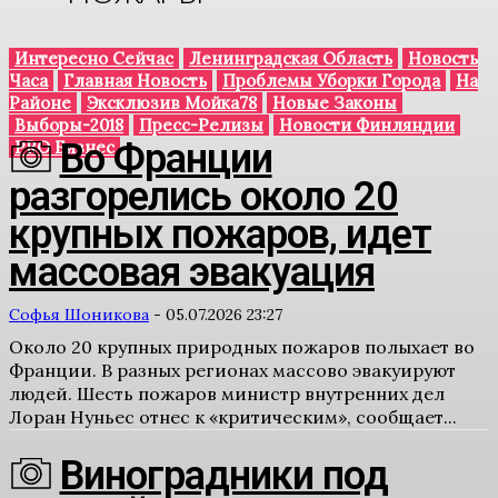
Интересно Сейчас
Ленинградская Область
Новость
Часа
Главная Новость
Проблемы Уборки Города
На
Районе
Эксклюзив Мойка78
Новые Законы
Выборы-2018
Пресс-Релизы
Новости Финляндии
Во Франции
PRO Бизнес
разгорелись около 20
крупных пожаров, идет
массовая эвакуация
Софья Шоникова
-
05.07.2026 23:27
Около 20 крупных природных пожаров полыхает во
Франции. В разных регионах массово эвакуируют
людей. Шесть пожаров министр внутренних дел
Лоран Нуньес отнес к «критическим», сообщает...
Виноградники под