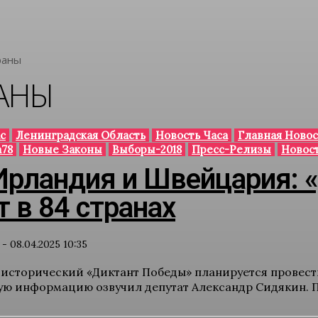
раны
АНЫ
с
Ленинградская Область
Новость Часа
Главная Новос
78
Новые Законы
Выборы-2018
Пресс-Релизы
Новос
Ирландия и Швейцария: 
 в 84 странах
-
08.04.2025 10:35
сторический «Диктант Победы» планируется провести
ю информацию озвучил депутат Александр Сидякин. По 