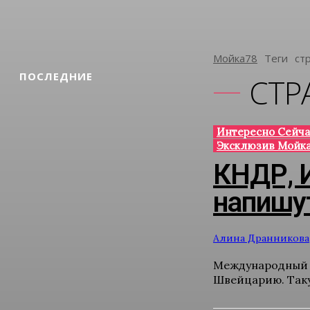
Мойка78
Теги
Ст
ПОСЛЕДНИЕ
СТР
Интересно Сейча
Эксклюзив Мойка
КНДР, 
напишут
Алина Дранникова
Международный и
Швейцарию. Таку