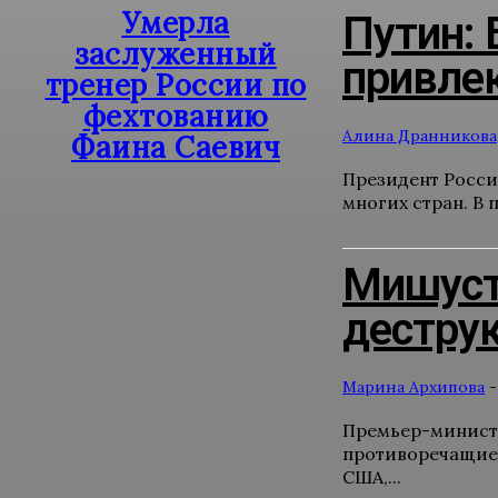
Умерла
Путин: 
заслуженный
привле
тренер России по
фехтованию
Алина Дранникова
Фаина Саевич
Президент Росси
многих стран. В 
Мишуст
дестру
Марина Архипова
-
Премьер-министр
противоречащие 
США,...