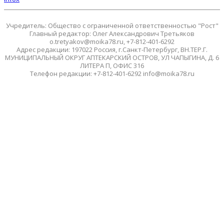
Учредитель: Общество с ограниченной ответственностью "Рост"
Главный редактор: Олег Александрович Третьяков
o.tretyakov@moika78.ru, +7-812-401-6292
Адрес редакции: 197022 Россия, г.Санкт-Петербург, ВН.ТЕР.Г.
МУНИЦИПАЛЬНЫЙ ОКРУГ АПТЕКАРСКИЙ ОСТРОВ, УЛ ЧАПЫГИНА, Д. 6
ЛИТЕРА П, ОФИС 316
Телефон редакции: +7-812-401-6292 info@moika78.ru